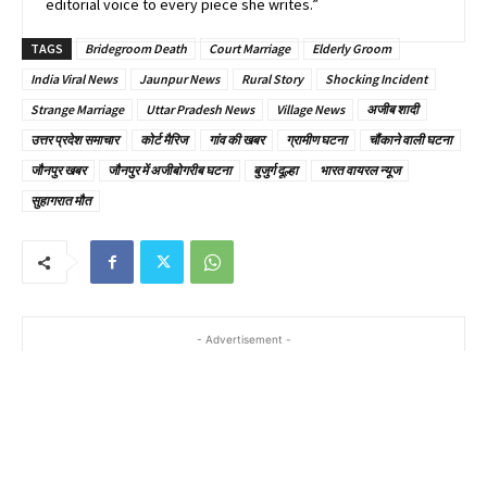
editorial voice to every piece she writes.”
TAGS
Bridegroom Death
Court Marriage
Elderly Groom
India Viral News
Jaunpur News
Rural Story
Shocking Incident
Strange Marriage
Uttar Pradesh News
Village News
अजीब शादी
उत्तर प्रदेश समाचार
कोर्ट मैरिज
गांव की खबर
ग्रामीण घटना
चौंकाने वाली घटना
जौनपुर खबर
जौनपुर में अजीबोगरीब घटना
बुजुर्ग दूल्हा
भारत वायरल न्यूज
सुहागरात मौत
- Advertisement -