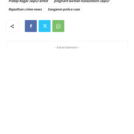
Pratap Nagar Jaipur arrest
pregnant woman harassment Jaipur
Rajasthan crime news
Sanganer police case
- Advertisement -