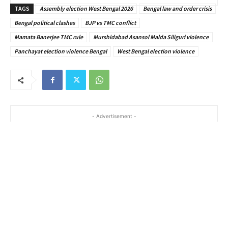
TAGS
Assembly election West Bengal 2026
Bengal law and order crisis
Bengal political clashes
BJP vs TMC conflict
Mamata Banerjee TMC rule
Murshidabad Asansol Malda Siliguri violence
Panchayat election violence Bengal
West Bengal election violence
- Advertisement -