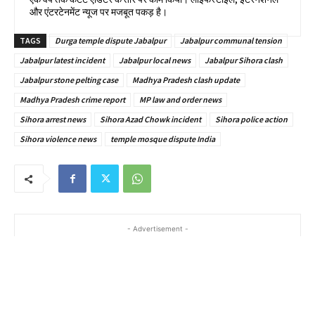
और एंटरटेनमेंट न्यूज पर मजबूत पकड़ है।
TAGS
Durga temple dispute Jabalpur
Jabalpur communal tension
Jabalpur latest incident
Jabalpur local news
Jabalpur Sihora clash
Jabalpur stone pelting case
Madhya Pradesh clash update
Madhya Pradesh crime report
MP law and order news
Sihora arrest news
Sihora Azad Chowk incident
Sihora police action
Sihora violence news
temple mosque dispute India
- Advertisement -