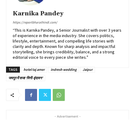
Karnika Pandey
https://reportbharathindi.com/
“This is Karnika Pandey, a Senior Journalist with over 3 years
of experience in the media industry. She covers politics,
lifestyle, entertainment, and compelling life stories with
clarity and depth. Known for sharp analysis and impactful
storytelling, she brings credibility, balance, and a strong
editorial voice to every piece she writes.”
TAGS
hotel taj amer
indresh wedding
Jaipur
जयपुर में सजा ‘मिनी-वृंदावन’
- Advertisement -