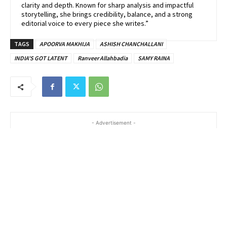
clarity and depth. Known for sharp analysis and impactful
storytelling, she brings credibility, balance, and a strong
editorial voice to every piece she writes.”
TAGS
APOORVA MAKHIJA
ASHISH CHANCHALLANI
INDIA'S GOT LATENT
Ranveer Allahbadia
SAMY RAINA
- Advertisement -