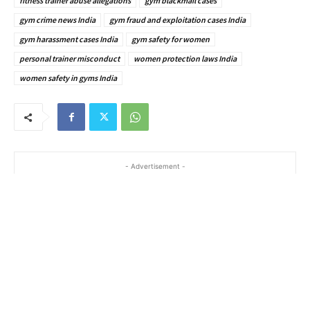
fitness trainer abuse allegations
gym blackmail cases
gym crime news India
gym fraud and exploitation cases India
gym harassment cases India
gym safety for women
personal trainer misconduct
women protection laws India
women safety in gyms India
- Advertisement -