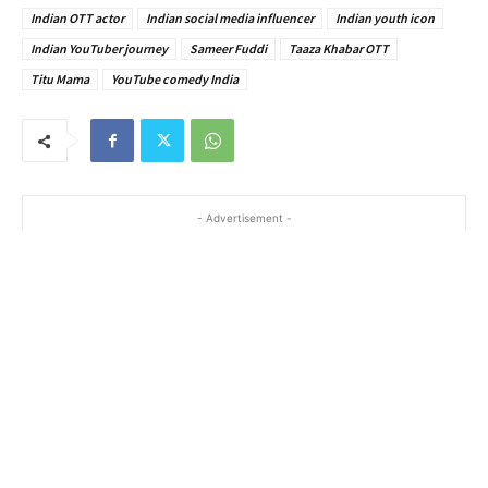
Indian OTT actor
Indian social media influencer
Indian youth icon
Indian YouTuber journey
Sameer Fuddi
Taaza Khabar OTT
Titu Mama
YouTube comedy India
- Advertisement -