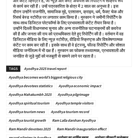
और कंटेंट क्रिएटर हैं, जो न्यूज़ और करंट अफेयर्स की रिपोर्टिंग में सक्रिय रूप
से कार्य कर रही हैं। उन्हें पत्रकारिता के क्षेत्र में 2 साल का अनुभव है। इस
दौरान उन्होंने राजनीति, सामाजिक मुद्दे, प्रशासन, क्राइम, धर्म, फैक्ट चेक और
रिसर्च बेस्ड स्टोरीज़ पर लगातार काम किया है। मुस्कान ने जमीनी रिपोर्टिंग के
साथ-साथ डिजिटल प्लेटफॉर्म्स के लिए प्रभावशाली कंटेंट तैयार किया है।
उन्होंने दिल्ली विधानसभा चुनाव और अन्य राजनीतिक घटनाक्रमों की कवरेज
की है और जनता की राय को प्राथमिकता देते हुए रिपोर्टिंग की है। वर्तमान में वह
डिजिटल मीडिया के लिए न्यूज़ स्टोरीज़, वीडियो स्क्रिप्ट्स और विश्लेषणात्मक
कंटेंट पर काम कर रही हैं। इसके साथ ही वे इंटरव्यू, फील्ड रिपोर्टिंग और सोशल
मीडिया जर्नलिज़्म में भी दक्ष हैं। मुस्कान का फोकस तथ्यात्मक, प्रभावशाली और
जनहित से जुड़े मुद्दों को मजबूती से सामने लाने पर रहता है।
TAGS
Ayodhya 2025 travel report
Ayodhya becomes world’s biggest religious city
Ayodhya devotees statistics
Ayodhya economic impact
Ayodhya Mahakumbh 2025
Ayodhya pilgrimage
Ayodhya spiritual tourism
Ayodhya temple visitors
Ayodhya tourism news
Ayodhya tourism record
Ayodhya tourist growth
Ram Lalla darshan Ayodhya
Ram Mandir devotees 2025
Ram Mandir inauguration effect
record pilgrims in Ayodhya
अयोध्या का धार्मिक महत्व
अयोध्या जीएसटी कलेक्शन