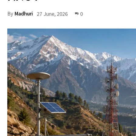
By
Madhuri
27 June, 2026
0