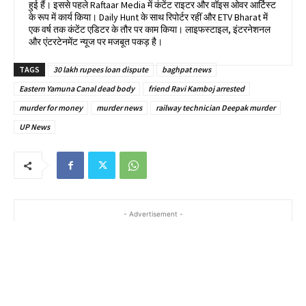
हुई हैं। इससे पहले Raftaar Media में कंटेंट राइटर और वॉइस ओवर आर्टिस्ट
के रूप में कार्य किया। Daily Hunt के साथ रिपोर्टर रहीं और ETV Bharat में
एक वर्ष तक कंटेंट एडिटर के तौर पर काम किया। लाइफस्टाइल, इंटरनेशनल
और एंटरटेनमेंट न्यूज पर मजबूत पकड़ है।
TAGS
30 lakh rupees loan dispute
baghpat news
Eastern Yamuna Canal dead body
friend Ravi Kamboj arrested
murder for money
murder news
railway technician Deepak murder
UP News
- Advertisement -