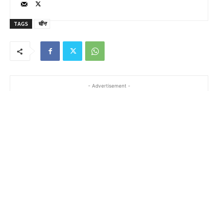
TAGS
चीन
- Advertisement -