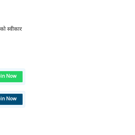
 को स्वीकार
oin Now
oin Now