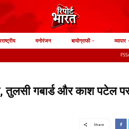
राष्ट्रीय
मनोरंजन
बायोग्राफी
व्यापार
FSSAI ने Old Mo
 को, तुलसी गबार्ड और काश पटेल पर
Share