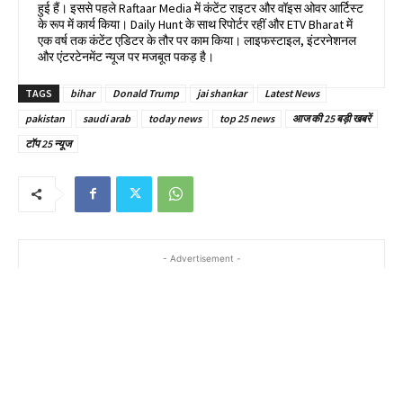
हुई हैं। इससे पहले Raftaar Media में कंटेंट राइटर और वॉइस ओवर आर्टिस्ट
के रूप में कार्य किया। Daily Hunt के साथ रिपोर्टर रहीं और ETV Bharat में
एक वर्ष तक कंटेंट एडिटर के तौर पर काम किया। लाइफस्टाइल, इंटरनेशनल
और एंटरटेनमेंट न्यूज पर मजबूत पकड़ है।
TAGS
bihar
Donald Trump
jai shankar
Latest News
pakistan
saudi arab
today news
top 25 news
आज की 25 बड़ी खबरें
टॉप 25 न्यूज
- Advertisement -