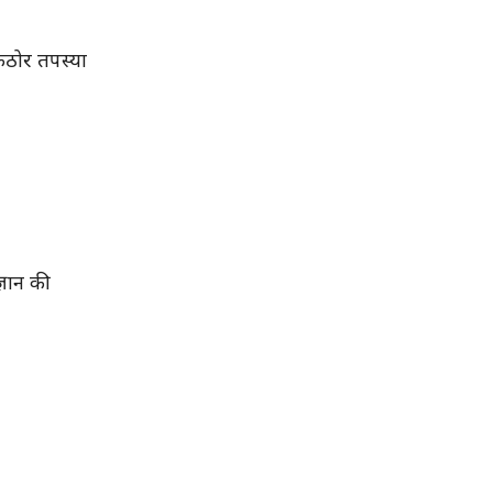
 कठोर तपस्या
्ञान की