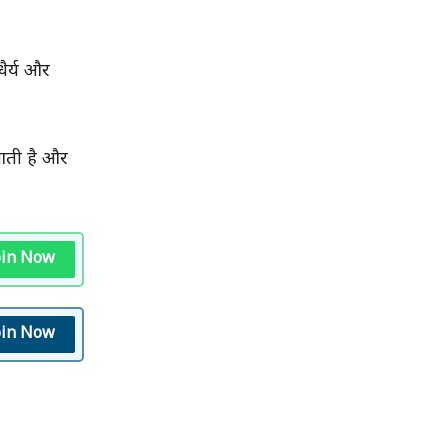
धैर्य और
 आती है और
oin Now
oin Now