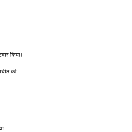
लटवार किया।
ातचीत की
या।