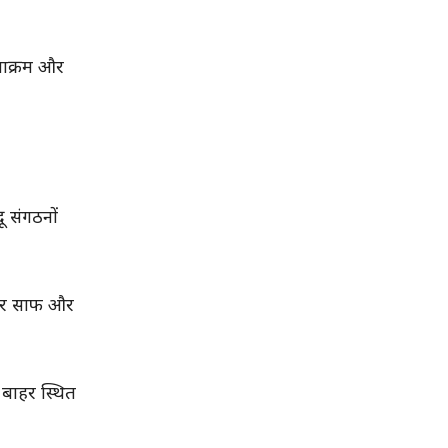
टनाक्रम और
ू संगठनों
धोकर साफ और
 बाहर स्थित