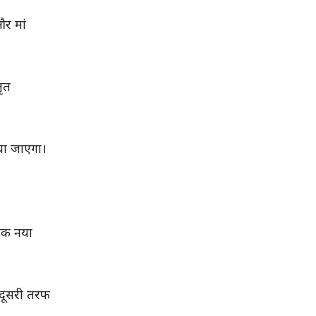
और मां
तृत
िया जाएगा।
 एक नया
ं दूसरी तरफ