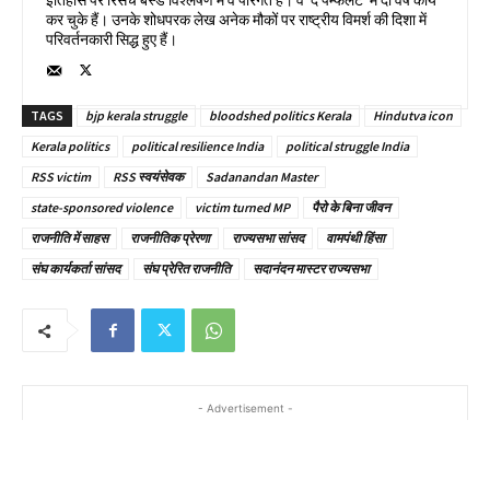
इतिहास पर रिसर्च बेस्ड विश्लेषण में वे पारंगत हैं। वे 'द पैम्फलेट' में दो वर्ष कार्य
कर चुके हैं। उनके शोधपरक लेख अनेक मौकों पर राष्ट्रीय विमर्श की दिशा में
परिवर्तनकारी सिद्ध हुए हैं।
TAGS
bjp kerala struggle
bloodshed politics Kerala
Hindutva icon
Kerala politics
political resilience India
political struggle India
RSS victim
RSS स्वयंसेवक
Sadanandan Master
state-sponsored violence
victim turned MP
पैरो के बिना जीवन
राजनीति में साहस
राजनीतिक प्रेरणा
राज्यसभा सांसद
वामपंथी हिंसा
संघ कार्यकर्ता सांसद
संघ प्रेरित राजनीति
सदानंदन मास्टर राज्यसभा
- Advertisement -