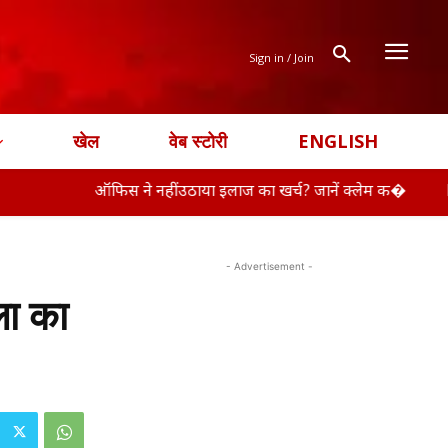
Sign in / Join
खेल
वेब स्टोरी
ENGLISH
ऑफिस ने नहीं उठाया इलाज का खर्च? जानें क्लेम क�
RBI ने ग्रामी
- Advertisement -
ला का