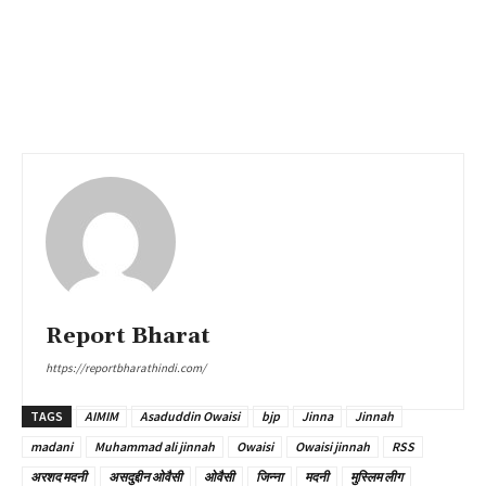
Report Bharat
https://reportbharathindi.com/
TAGS
AIMIM
Asaduddin Owaisi
bjp
Jinna
Jinnah
madani
Muhammad ali jinnah
Owaisi
Owaisi jinnah
RSS
अरशद मदनी
असदुद्दीन ओवैसी
ओवैसी
जिन्ना
मदनी
मुस्लिम लीग