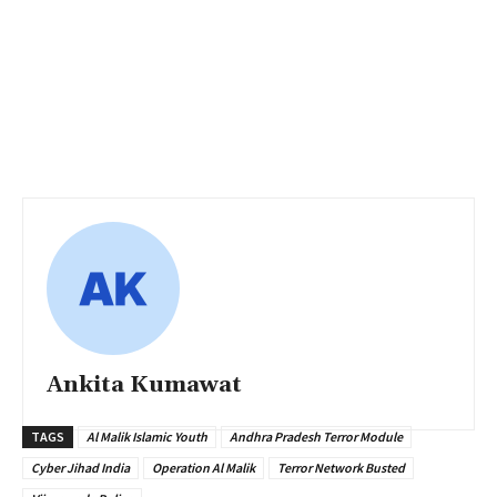
Ankita Kumawat
TAGS
Al Malik Islamic Youth
Andhra Pradesh Terror Module
Cyber Jihad India
Operation Al Malik
Terror Network Busted