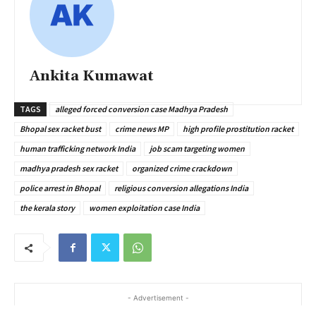
Ankita Kumawat
TAGS
alleged forced conversion case Madhya Pradesh
Bhopal sex racket bust
crime news MP
high profile prostitution racket
human trafficking network India
job scam targeting women
madhya pradesh sex racket
organized crime crackdown
police arrest in Bhopal
religious conversion allegations India
the kerala story
women exploitation case India
- Advertisement -