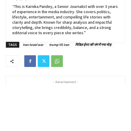
“This is Karnika Pandey, a Senior Journalist with over 3 years
of experience in the media industry. She covers politics,
lifestyle, entertainment, and compelling life stories with
clarity and depth. Known for sharp analysis and impactful
storytelling, she brings credibility, balance, and a strong
editorial voice to every piece she writes.”
TAGS
Iran Israel war
trump VS iran
मिडिल ईस्ट की जंग में नया मोड़
- Advertisement -