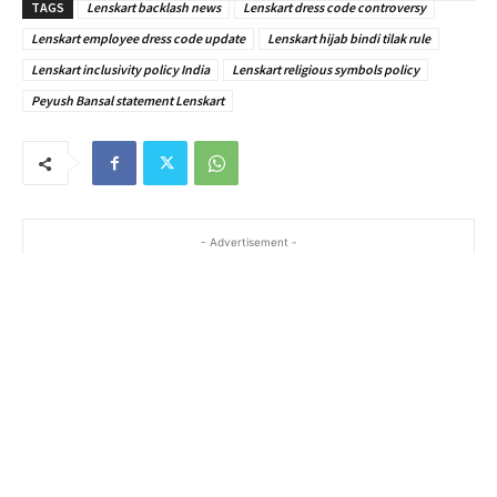
TAGS
Lenskart backlash news
Lenskart dress code controversy
Lenskart employee dress code update
Lenskart hijab bindi tilak rule
Lenskart inclusivity policy India
Lenskart religious symbols policy
Peyush Bansal statement Lenskart
- Advertisement -