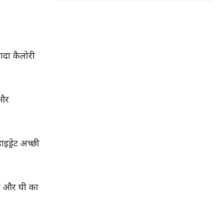
ादा कैलोरी
 और
इड्रेट अच्छी
ाज और घी का