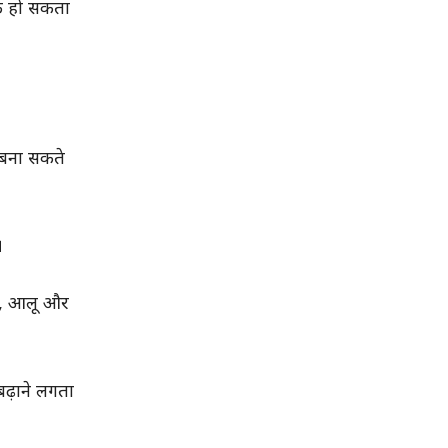
यक हो सकता
 बना सकते
।
िच, आलू और
बढ़ाने लगता