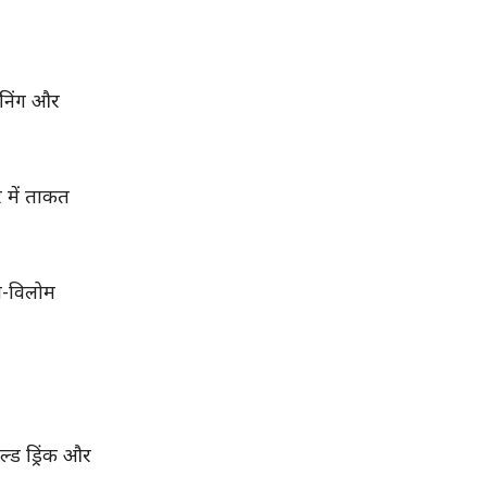
रेनिंग और
 में ताकत
ोम-विलोम
्ड ड्रिंक और