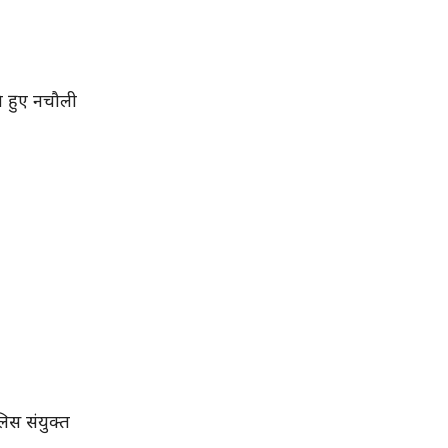
े हुए नचौली
िस संयुक्त