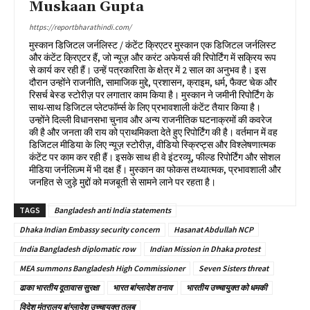
Muskaan Gupta
https://reportbharathindi.com/
मुस्कान डिजिटल जर्नलिस्ट / कंटेंट क्रिएटर मुस्कान एक डिजिटल जर्नलिस्ट
और कंटेंट क्रिएटर हैं, जो न्यूज़ और करंट अफेयर्स की रिपोर्टिंग में सक्रिय रूप
से कार्य कर रही हैं। उन्हें पत्रकारिता के क्षेत्र में 2 साल का अनुभव है। इस
दौरान उन्होंने राजनीति, सामाजिक मुद्दे, प्रशासन, क्राइम, धर्म, फैक्ट चेक और
रिसर्च बेस्ड स्टोरीज़ पर लगातार काम किया है। मुस्कान ने जमीनी रिपोर्टिंग के
साथ-साथ डिजिटल प्लेटफॉर्म्स के लिए प्रभावशाली कंटेंट तैयार किया है।
उन्होंने दिल्ली विधानसभा चुनाव और अन्य राजनीतिक घटनाक्रमों की कवरेज
की है और जनता की राय को प्राथमिकता देते हुए रिपोर्टिंग की है। वर्तमान में वह
डिजिटल मीडिया के लिए न्यूज़ स्टोरीज़, वीडियो स्क्रिप्ट्स और विश्लेषणात्मक
कंटेंट पर काम कर रही हैं। इसके साथ ही वे इंटरव्यू, फील्ड रिपोर्टिंग और सोशल
मीडिया जर्नलिज़्म में भी दक्ष हैं। मुस्कान का फोकस तथ्यात्मक, प्रभावशाली और
जनहित से जुड़े मुद्दों को मजबूती से सामने लाने पर रहता है।
TAGS
Bangladesh anti India statements
Dhaka Indian Embassy security concern
Hasanat Abdullah NCP
India Bangladesh diplomatic row
Indian Mission in Dhaka protest
MEA summons Bangladesh High Commissioner
Seven Sisters threat
ढाका भारतीय दूतावास सुरक्षा
भारत बांग्लादेश तनाव
भारतीय उच्चायुक्त को धमकी
विदेश मंत्रालय बांग्लादेश उच्चायुक्त तलब