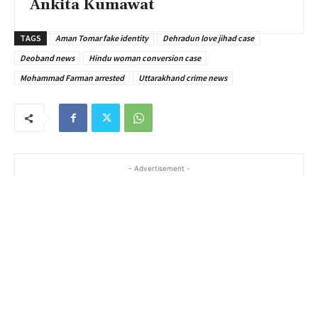
Ankita Kumawat
TAGS
Aman Tomar fake identity
Dehradun love jihad case
Deoband news
Hindu woman conversion case
Mohammad Farman arrested
Uttarakhand crime news
- Advertisement -