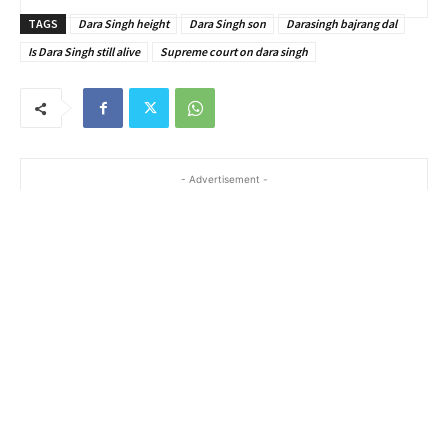
TAGS
Dara Singh height
Dara Singh son
Darasingh bajrang dal
Is Dara Singh still alive
Supreme court on dara singh
- Advertisement -