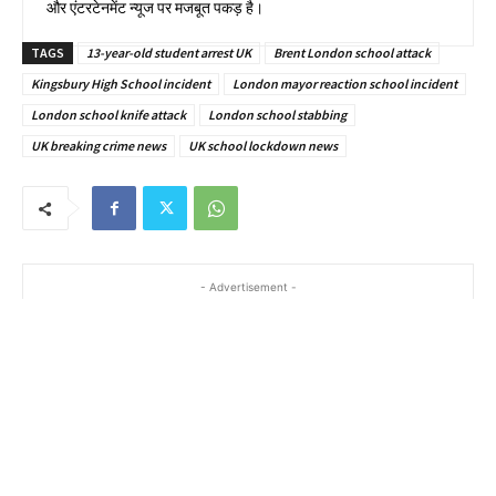
और एंटरटेनमेंट न्यूज पर मजबूत पकड़ है।
TAGS
13-year-old student arrest UK
Brent London school attack
Kingsbury High School incident
London mayor reaction school incident
London school knife attack
London school stabbing
UK breaking crime news
UK school lockdown news
- Advertisement -