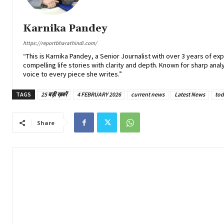
Karnika Pandey
https://reportbharathindi.com/
“This is Karnika Pandey, a Senior Journalist with over 3 years of ex
compelling life stories with clarity and depth. Known for sharp analy
voice to every piece she writes.”
TAGS
25 बड़ी ख़बरें
4 FEBRUARY 2026
current news
Latest News
tod
Share