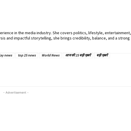
perience in the media industry. She covers politics, lifestyle, entertainment
sis and impactful storytelling, she brings credibility, balance, and a strong 
ay news
top 25 news
World News
आज की 25 बड़ी ख़बरें
बड़ी ख़बरें
- Advertisement -