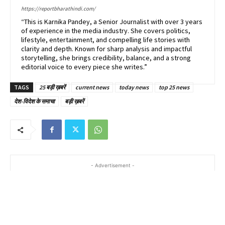
https://reportbharathindi.com/
“This is Karnika Pandey, a Senior Journalist with over 3 years
of experience in the media industry. She covers politics,
lifestyle, entertainment, and compelling life stories with
clarity and depth. Known for sharp analysis and impactful
storytelling, she brings credibility, balance, and a strong
editorial voice to every piece she writes.”
TAGS
25 बड़ी ख़बरें
current news
today news
top 25 news
देश-विदेश के समाचा
बड़ी ख़बरें
- Advertisement -