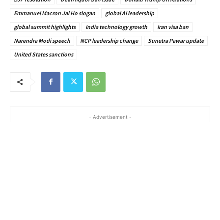
Emmanuel Macron Jai Ho slogan
global AI leadership
global summit highlights
India technology growth
Iran visa ban
Narendra Modi speech
NCP leadership change
Sunetra Pawar update
United States sanctions
- Advertisement -