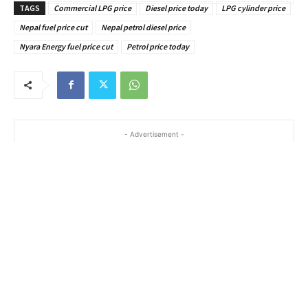
TAGS
Commercial LPG price
Diesel price today
LPG cylinder price
Nepal fuel price cut
Nepal petrol diesel price
Nyara Energy fuel price cut
Petrol price today
- Advertisement -