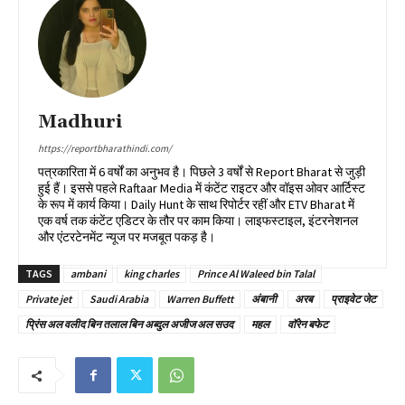
Madhuri
https://reportbharathindi.com/
पत्रकारिता में 6 वर्षों का अनुभव है। पिछले 3 वर्षों से Report Bharat से जुड़ी
हुई हैं। इससे पहले Raftaar Media में कंटेंट राइटर और वॉइस ओवर आर्टिस्ट
के रूप में कार्य किया। Daily Hunt के साथ रिपोर्टर रहीं और ETV Bharat में
एक वर्ष तक कंटेंट एडिटर के तौर पर काम किया। लाइफस्टाइल, इंटरनेशनल
और एंटरटेनमेंट न्यूज पर मजबूत पकड़ है।
TAGS
ambani
king charles
Prince Al Waleed bin Talal
Private jet
Saudi Arabia
Warren Buffett
अंबानी
अरब
प्राइवेट जेट
प्रिंस अल वलीद बिन तलाल बिन अब्दुल अजीज अल सउद
महल
वॉरेन बफेट