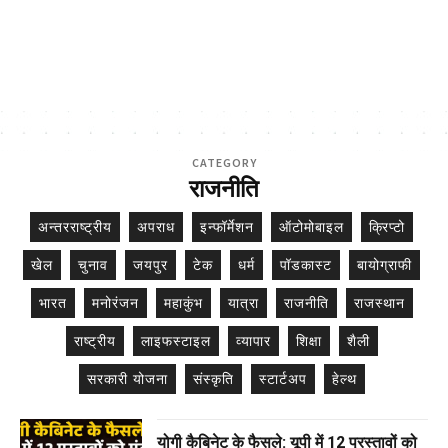
CATEGORY
राजनीति
अन्तरराष्ट्रीय
अपराध
इन्फॉर्मेशन
ऑटोमोबाइल
क्रिप्टो
खेल
चुनाव
जयपुर
टेक
धर्म
पॉडकास्ट
बायोग्राफी
भारत
मनोरंजन
महाकुंभ
यात्रा
राजनीति
राजस्थान
राष्ट्रीय
लाइफस्टाइल
व्यापार
शिक्षा
शैली
सरकारी योजना
संस्कृति
स्टार्टअप
हेल्थ
योगी कैबिनेट के फैसले: यूपी में 12 प्रस्तावों को