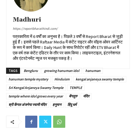
Madhuri
https://reportbharathindi.com/
पत्रकारिता में 6 वर्षों का अनुभव है। पिछले 3 वर्षों से Report Bharat से जुड़ी
हुई हैं। इससे पहले Raftaar Media में कंटेंट राइटर और वॉइस ओवर आर्टिस्ट
के रूप में कार्य किया। Daily Hunt के साथ रिपोर्टर रहीं और ETV Bharat में
एक वर्ष तक कंटेंट एडिटर के तौर पर काम किया। लाइफस्टाइल, इंटरनेशनल
और एंटरटेनमेंट न्यूज पर मजबूत पकड़ है।
TAGS
Bengluru
growing hanuman idol
hanuman
hanuman temple mystery
Hinduism
kengal anjaneya swamy temple
Sri Kengal Anjaneya Swamy Temple
TEMPLE
temple where idol grows every year
बेंगलुरु
मंदिर
श्री केंगल अंजनेया स्वामी मंदिर
हनुमान
हिंदू धर्म