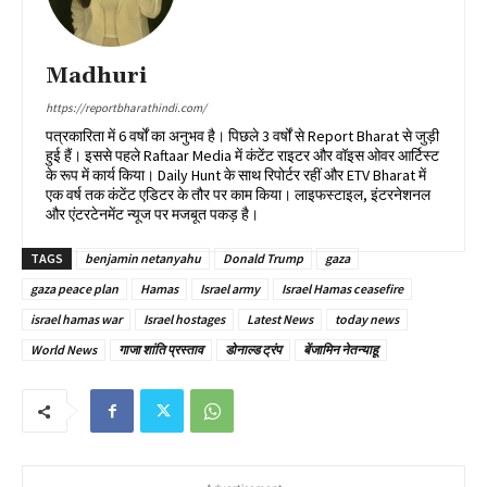
Madhuri
https://reportbharathindi.com/
पत्रकारिता में 6 वर्षों का अनुभव है। पिछले 3 वर्षों से Report Bharat से जुड़ी
हुई हैं। इससे पहले Raftaar Media में कंटेंट राइटर और वॉइस ओवर आर्टिस्ट
के रूप में कार्य किया। Daily Hunt के साथ रिपोर्टर रहीं और ETV Bharat में
एक वर्ष तक कंटेंट एडिटर के तौर पर काम किया। लाइफस्टाइल, इंटरनेशनल
और एंटरटेनमेंट न्यूज पर मजबूत पकड़ है।
TAGS
benjamin netanyahu
Donald Trump
gaza
gaza peace plan
Hamas
Israel army
Israel Hamas ceasefire
israel hamas war
Israel hostages
Latest News
today news
World News
गाजा शांति प्रस्ताव
डोनाल्ड ट्रंप
बेंजामिन नेतन्याहू