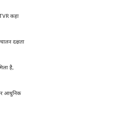
ा TVR कहा
िचालन दक्षता
िला है,
 और आधुनिक