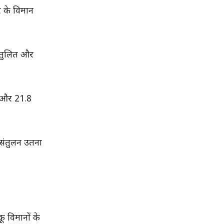
र के विमान
संतुलित और
र और 21.8
 संतुलन उतना
ू विमानों के