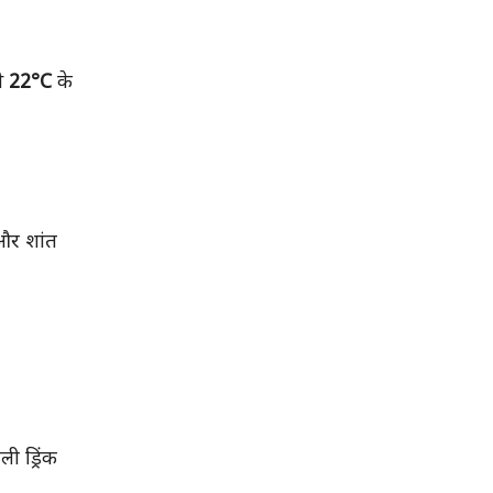
े
22°C
के
 और शांत
ी ड्रिंक