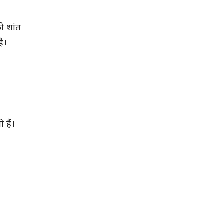
ो शांत
है।
 हैं।