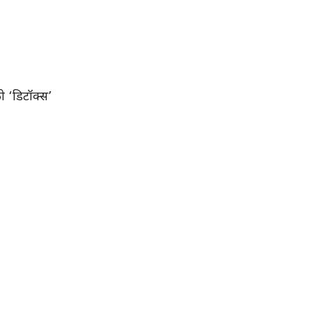
ो ‘डिटॉक्स’