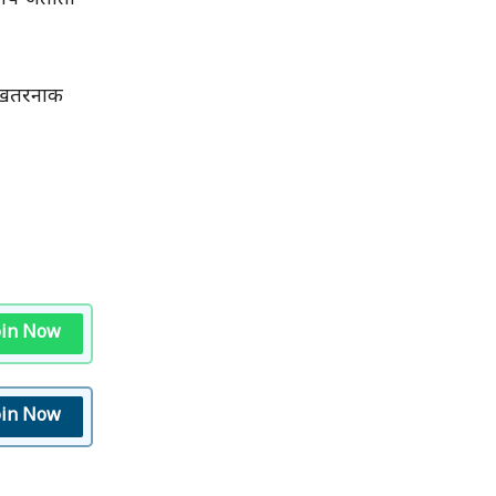
क खतरनाक
oin Now
oin Now