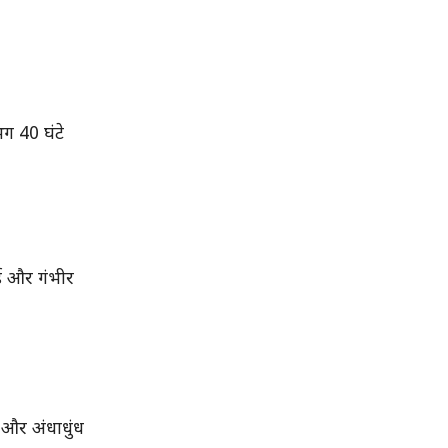
भग 40 घंटे
नई और गंभीर
े और अंधाधुंध