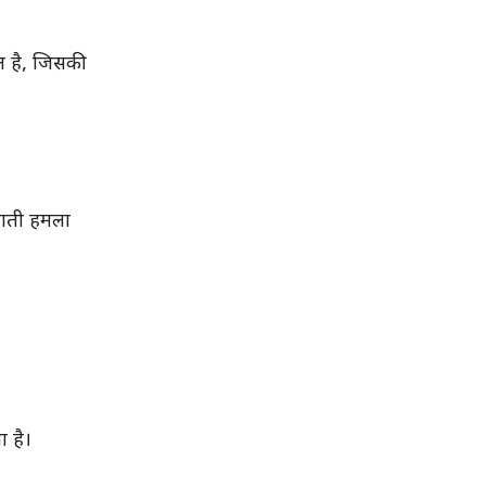
गल है, जिसकी
घाती हमला
 है।