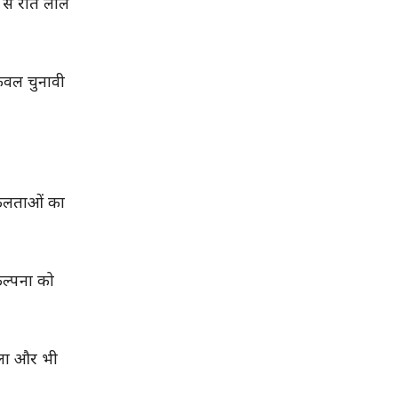
 से रीत लाल
केवल चुनावी
सफलताओं का
कल्पना को
बला और भी