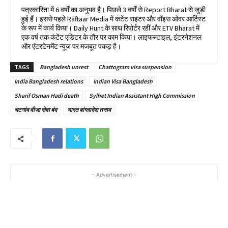
पत्रकारिता में 6 वर्षों का अनुभव है। पिछले 3 वर्षों से Report Bharat से जुड़ी
हुई हैं। इससे पहले Raftaar Media में कंटेंट राइटर और वॉइस ओवर आर्टिस्ट
के रूप में कार्य किया। Daily Hunt के साथ रिपोर्टर रहीं और ETV Bharat में
एक वर्ष तक कंटेंट एडिटर के तौर पर काम किया। लाइफस्टाइल, इंटरनेशनल
और एंटरटेनमेंट न्यूज पर मजबूत पकड़ है।
TAGS
Bangladesh unrest
Chattogram visa suspension
India Bangladesh relations
Indian Visa Bangladesh
Sharif Osman Hadi death
Sylhet Indian Assistant High Commission
चटगांव वीजा सेवा बंद
भारत बांग्लादेश तनाव
- Advertisement -