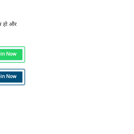
 न हो और
oin Now
oin Now