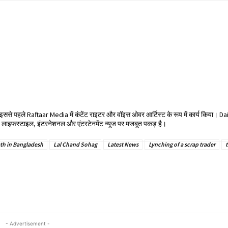
हैं। इससे पहले Raftaar Media में कंटेंट राइटर और वॉइस ओवर आर्टिस्ट के रूप में कार्य किया। D
ा। लाइफस्टाइल, इंटरनेशनल और एंटरटेनमेंट न्यूज पर मजबूत पकड़ है।
ath in Bangladesh
Lal Chand Sohag
Latest News
Lynching of a scrap trader
- Advertisement -