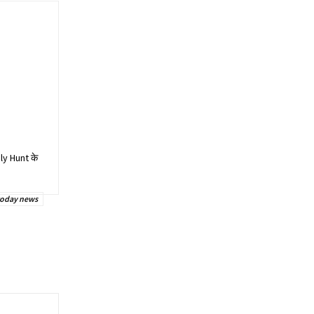
aily Hunt के
today news