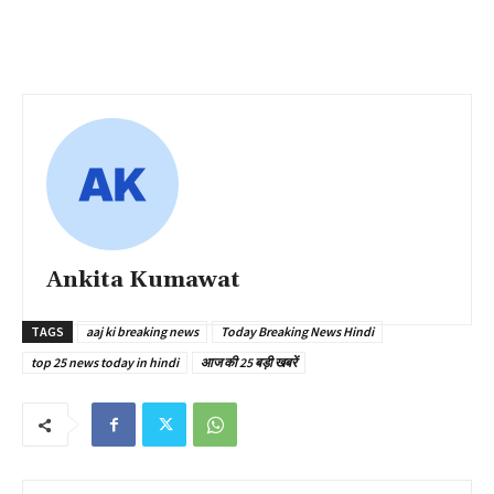
Ankita Kumawat
TAGS
aaj ki breaking news
Today Breaking News Hindi
top 25 news today in hindi
आज की 25 बड़ी खबरें