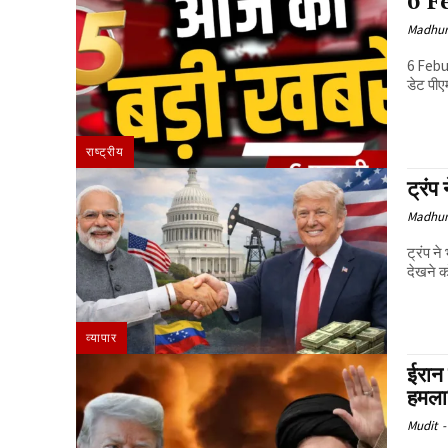
6 Fe
Madhur
6 Febuary 2026 यूपी में SIR ड्राफ्
डेट 
राष्ट्रीय
ट्रंप
Madhur
ट्रंप ने
देखने क
व्यापार
ईरान 
हमल
Mudit
-