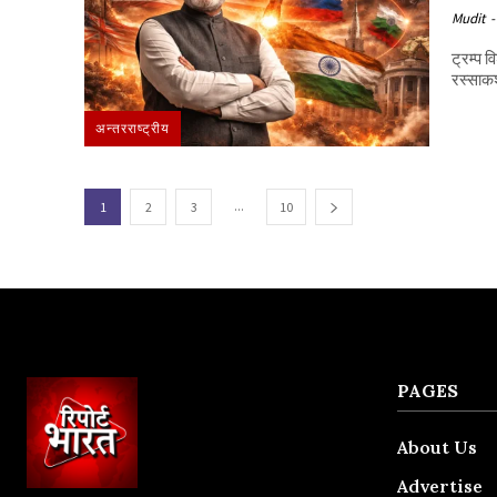
Mudit
-
ट्रम्प विश्व पटल पर आज जो परिदृश्य उभर रहा है, वह मात्र व्यापारिक समझौतों की
रस्साकशी
अन्तरराष्ट्रीय
...
1
2
3
10
PAGES
About Us
Advertise