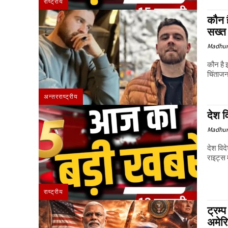
राष्ट्रीय
कौन ह
सख्त
Madhur
कौन है 
चिंताजन
अन्तरराष्ट्रीय
देश 
Madhur
देश विदेश की 25 बड़ी ख
राष्ट्रीय
ट्रम्
अमेरि