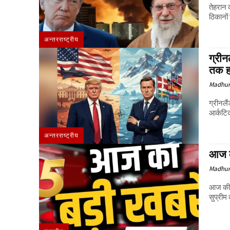
तेहरान 
ठिकानों
अन्तरराष्ट्रीय
ग्रीन
तक 
Madhur
ग्रीनलै
आर्कटिक
अन्तरराष्ट्रीय
आज क
Madhur
आज की 25 बड़ी खबरें दिल्ली 
सुप्रीम