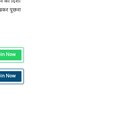
ाने की दिशा
देखकर पूछना
oin Now
oin Now