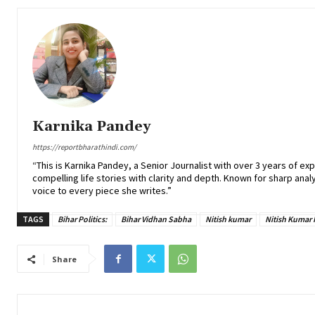
Karnika Pandey
https://reportbharathindi.com/
“This is Karnika Pandey, a Senior Journalist with over 3 years of ex
compelling life stories with clarity and depth. Known for sharp analy
voice to every piece she writes.”
TAGS
Bihar Politics:
Bihar Vidhan Sabha
Nitish kumar
Nitish Kumar
Share