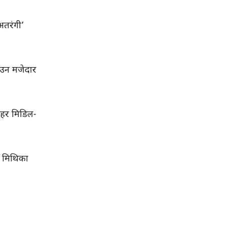
अतरंगी’
े उन मजेदार
 हर मिडिल-
ं मिथिका