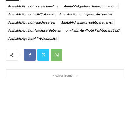
Amitabh Agnihotri career timeline
Amitabh Agnihotri Hindi journalism
Amitabh Agnihotri IIMC alumni
Amitabh Agnihotri journalist profile
Amitabh Agnihotri media career
Amitabh Agnihotri political analyst
Amitabh Agnihotri political debates
Amitabh Agnihotri Rashtravani 24x7
Amitabh Agnihotri TV9 journalist
- Advertisement -